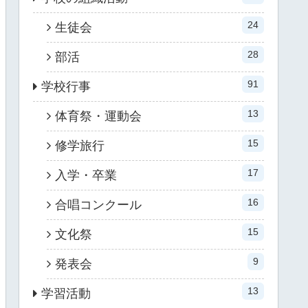
24
生徒会
28
部活
91
学校行事
13
体育祭・運動会
15
修学旅行
17
入学・卒業
16
合唱コンクール
15
文化祭
9
発表会
13
学習活動