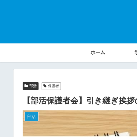
ホーム
部活
保護者
【部活保護者会】引き継ぎ挨拶
部活