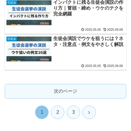
インパクトに残る生徒会演説の作
生徒会
り方｜冒頭・締め・ウケのテクを
完全網羅
2025.05.06
2025.09.08
生徒会演説でウケを狙うには？ネ
生徒会
タ・注意点・例文をやさしく解説
2025.05.05
2025.09.08
次のページ
次
1
2
3
へ