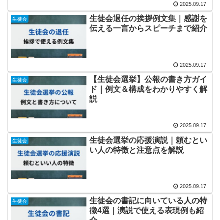
2025.09.17
生徒会退任の挨拶例文集｜感謝を
生徒会
伝える一言からスピーチまで紹介
2025.09.17
【生徒会選挙】公報の書き方ガイ
生徒会
ド｜例文＆構成をわかりやすく解
説
2025.09.17
生徒会選挙の応援演説｜頼むとい
生徒会
い人の特徴と注意点を解説
2025.09.17
生徒会の書記に向いている人の特
生徒会
徴4選｜演説で使える表現例も紹