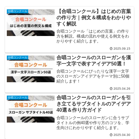
【合唱コンクール】はじめの言葉
合唱コンクール
の作り方｜例文＆構成をわかりや
すく解説
合唱コンクール「はじめの言葉」の作り
方を解説。構成の流れや使える例文をわ
かりやすく紹介します。
2025.09.15
合唱コンクールのスローガンを漢
合唱コンクール
字一文字で表すアイデア50選！
合唱コンクールにぴったりな漢字一文字
のスローガンアイデアをテーマ別に50個
紹介します！
2025.04.26
合唱コンクールのスローガンを引
合唱コンクール
き立てるサブタイトルのアイデア
40選＆作り方ガイド
合唱コンクールのスローガンに合うサブ
タイトルの例40選や作り方のコツを、学
生向けにわかりやすく紹介します。
2025.04.30