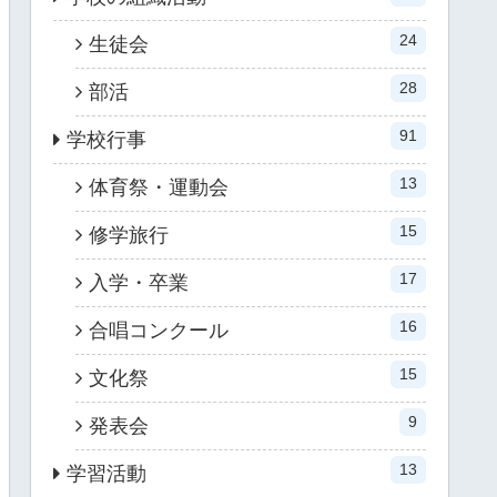
24
生徒会
28
部活
91
学校行事
13
体育祭・運動会
15
修学旅行
17
入学・卒業
16
合唱コンクール
15
文化祭
9
発表会
13
学習活動