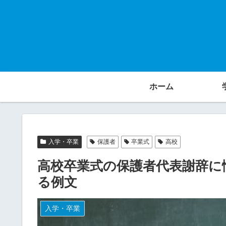
ホーム
入学・卒業
保護者
卒業式
高校
高校卒業式の保護者代表謝辞に
る例文
入学・卒業