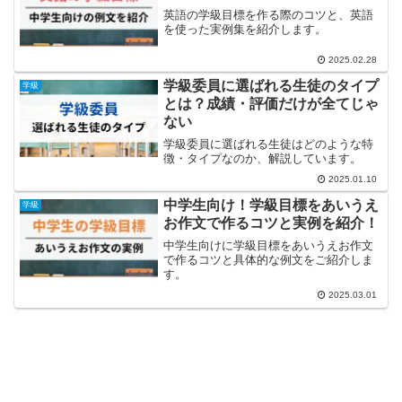
英語の学級目標を作る際のコツと、英語
を使った実例集を紹介します。
2025.02.28
学級委員に選ばれる生徒のタイプ
学級
とは？成績・評価だけが全てじゃ
ない
学級委員に選ばれる生徒はどのような特
徴・タイプなのか、解説しています。
2025.01.10
中学生向け！学級目標をあいうえ
学級
お作文で作るコツと実例を紹介！
中学生向けに学級目標をあいうえお作文
で作るコツと具体的な例文をご紹介しま
す。
2025.03.01