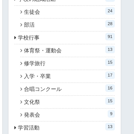
24
生徒会
28
部活
91
学校行事
13
体育祭・運動会
15
修学旅行
17
入学・卒業
16
合唱コンクール
15
文化祭
9
発表会
13
学習活動